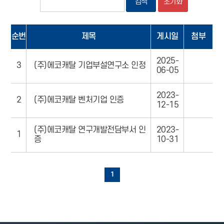
검색
초기화
순번
제목
게시일
첨부
2025-
3
(주)에코캐탈 기업부설연구소 인정
06-05
2023-
2
(주)에코캐탈 벤처기업 인증
12-15
(주)에코캐탈 연구개발전담부서 인
2023-
1
증
10-31
1